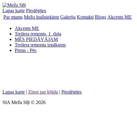
Lapas karte
Pieslēgties
Par mums
Mežu īpašniekiem
Galerija
Kontakti
Blogs
Akcents ME
Akcents ME
Treilera remonts, 1. daļa
MĒS PIEDĀVĀJAM
Treilera remonta iznākums
Pirms - Pēc
Lapas karte
|
Ziņot par kļūdu
|
Pieslēgties
SIA Meža Sīļi © 2026